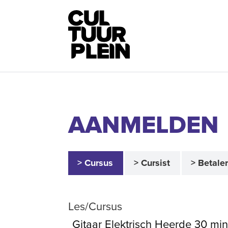
AANMELDEN
> Cursus
> Cursist
> Betale
Les/Cursus